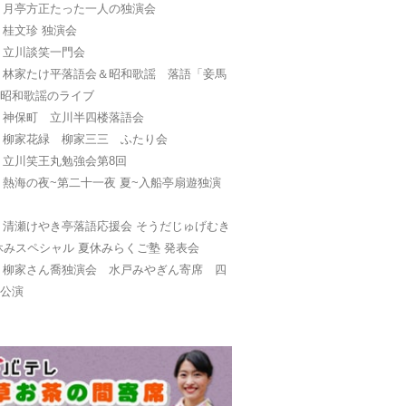
日
月亭方正たった一人の独演会
日
桂文珍 独演会
日
立川談笑一門会
日
林家たけ平落語会＆昭和歌謡 落語「妾馬
と昭和歌謡のライブ
日
神保町 立川半四楼落語会
日
柳家花緑 柳家三三 ふたり会
日
立川笑王丸勉強会第8回
日
熱海の夜~第二十一夜 夏~入船亭扇遊独演
日
清瀬けやき亭落語応援会 そうだじゅげむき
休みスペシャル 夏休みらくご塾 発表会
日
柳家さん喬独演会 水戸みやぎん寄席 四
別公演