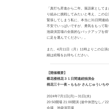
「真打ち昇進から二年。落語家としてま
り組みに挑戦してみたいと考え、この公
緊張してしまう私に、本当に31日間連
不安でいっぱいですが、勇気をもって取
池袋演芸場の全面的なバックアップを得
に足を運んでください」。
また、4月11日（月）11時よりこの公
細は続報をお待ちください。
【開催概要】
蝶花楼桃花３１日間連続独演会
桃花三十一夜～ももか さんじゅういち
2024年7月1日(月)～31日(水)
20:50開場 21:00開演 (途中休憩なし／2
会場 池袋演芸場