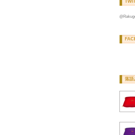
TWI
@Raku
FAC
落語