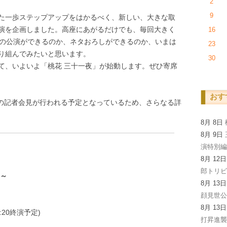
2
9
た一歩ステップアップをはかるべく、新しい、大きな取
演を企画しました。高座にあがるだけでも、毎回大きく
16
続の公演ができるのか、ネタおろしができるのか、いまは
23
り組んでみたいと思います。
30
て、いよいよ「桃花 三十一夜」が始動します。ぜひ寄席
おす
演の記者会見が行われる予定となっているため、さらなる詳
8月 8日
8月 9日
演特別
8月 12
郎トリビ
や～
8月 13
顔見世
8月 13
2:20終演予定)
打昇進