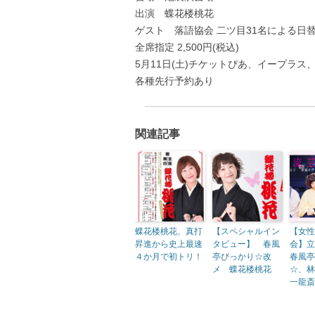
出演 蝶花楼桃花
ゲスト 落語協会 二ツ目31名による日
全席指定 2,500円(税込)
5月11日(土)チケットぴあ、イープラ
各種先行予約あり
関連記事
蝶花楼桃花、真打
【スペシャルイン
【女性
昇進から史上最速
タビュー】 春風
会】立
４か月で初トリ！
亭ぴっかり☆改
春風亭
メ 蝶花楼桃花
☆、林
一龍斎