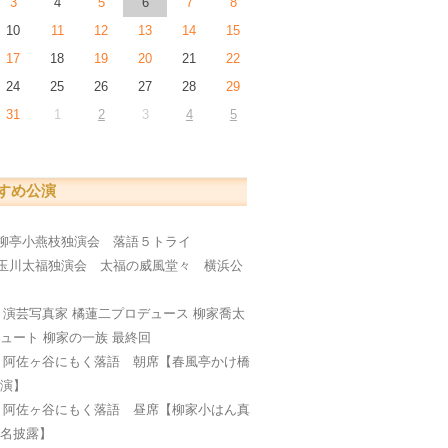
3
4
5
6
7
8
10
11
12
13
14
15
17
18
19
20
21
22
24
25
26
27
28
29
31
1
2
3
4
5
すめ公演
柳亭小燕枝独演会 落語５トライ
玉川太福独演会 太福の威風堂々 横浜公
編
日
演芸写真家 橘蓮二プロデュース 柳家喬太
ュート 柳家の一族 最終回
日
阿佐ヶ谷にもく落語 朝席【春風亭かけ橋
公演】
日
阿佐ヶ谷にもく落語 昼席【柳家小はん真
襲名披露】