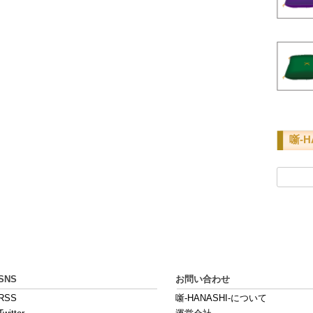
噺-H
検
索:
SNS
お問い合わせ
RSS
噺-HANASHI-について