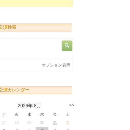
公演検索
索
オプション表示
公演カレンダー
>>
2026年 8月
月
火
水
木
金
土
27
28
29
30
31
1