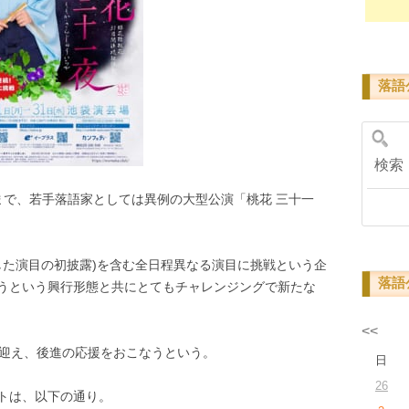
落語
検
日まで、若手落語家としては異例の大型公演「桃花 三十一
した演目の初披露)を含む全日程異なる演目に挑戦という企
落語
うという興行形態と共にとてもチャレンジングで新たな
<<
を迎え、後進の応援をおこなうという。
日
26
トは、以下の通り。