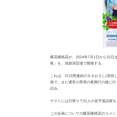
蝶花楼桃花が、2024年7月1日から31
夜」を、池袋演芸場で開催する。
これは、31日間連続のネタおろし(習得
画で、また通常の寄席の夜興行の後に行
試み。
ゲストには日替りで31人の若手落語家
この企画についての蝶花楼桃花のコメン