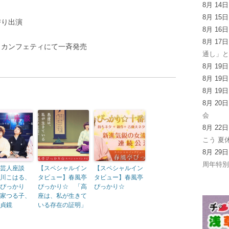
8月 14
8月 15
替り出演
8月 16
8月 17
ス、カンフェティにて一斉発売
通し」
8月 19
8月 19
8月 19
8月 20
会
8月 22
こう 夏
8月 29
周年特
芸人座談
【スペシャルイン
【スペシャルイン
川こはる、
タビュー】春風亭
タビュー】春風亭
ぴっかり
ぴっかり☆ 「高
ぴっかり☆
家つる子、
座は、私が生きて
貞鏡
いる存在の証明」