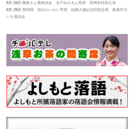
8月 29日
柳家さん喬独演会 水戸みやぎん寄席 四周年特別公演
8月 29日
第50回 初台わいわい寄席 結婚入籍記念特別企画 春風亭与
いち落語会