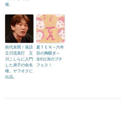
催。
前代未聞！落語
夏ＴＥＮ～六年
立川流真打 立
目の胸騒ぎ～
川こしらに入門
全6公演のプチ
した弟子の命名
フェス！
権、ヤフオクに
出品。
投稿ナビゲーション