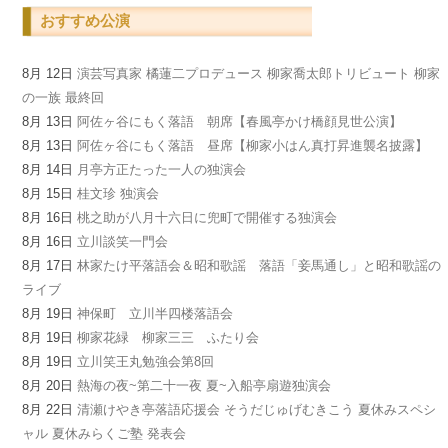
おすすめ公演
8月 12日
演芸写真家 橘蓮二プロデュース 柳家喬太郎トリビュート 柳家
の一族 最終回
8月 13日
阿佐ヶ谷にもく落語 朝席【春風亭かけ橋顔見世公演】
8月 13日
阿佐ヶ谷にもく落語 昼席【柳家小はん真打昇進襲名披露】
8月 14日
月亭方正たった一人の独演会
8月 15日
桂文珍 独演会
8月 16日
桃之助が八月十六日に兜町で開催する独演会
8月 16日
立川談笑一門会
8月 17日
林家たけ平落語会＆昭和歌謡 落語「妾馬通し」と昭和歌謡の
ライブ
8月 19日
神保町 立川半四楼落語会
8月 19日
柳家花緑 柳家三三 ふたり会
8月 19日
立川笑王丸勉強会第8回
8月 20日
熱海の夜~第二十一夜 夏~入船亭扇遊独演会
8月 22日
清瀬けやき亭落語応援会 そうだじゅげむきこう 夏休みスペシ
ャル 夏休みらくご塾 発表会