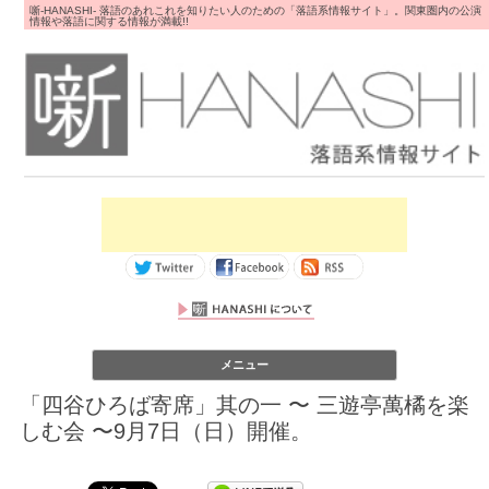
噺-HANASHI- 落語のあれこれを知りたい人のための「落語系情報サイト」。関東圏内の公演
情報や落語に関する情報が満載!!
コンテンツへス
メニュー
キップ
「四谷ひろば寄席」其の一 〜 三遊亭萬橘を楽
しむ会 〜9月7日（日）開催。