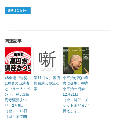
関連記事
48会場で総勢
第11回立川談四
小三治が関内寄
130名の出演者
楼独演会＠流石
席に登場。柳家
という一大イベ
亭
小三治一門会、
ント、第5回高
12月21日
円寺演芸まつ
（金）開催。チ
り 2月6日
ケットまだまだ
（金）～15日
買えます。
（日）まで開