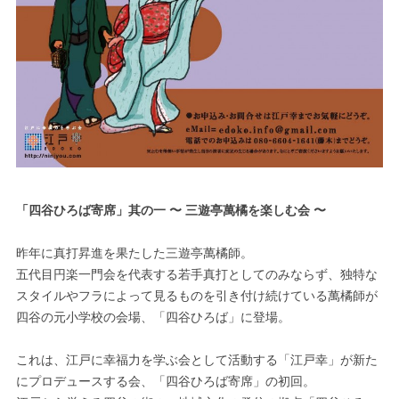
「四谷ひろば寄席」其の一 〜 三遊亭萬橘を楽しむ会 〜
昨年に真打昇進を果たした三遊亭萬橘師。
五代目円楽一門会を代表する若手真打としてのみならず、独特な
スタイルやフラによって見るものを引き付け続けている萬橘師が
四谷の元小学校の会場、「四谷ひろば」に登場。
これは、江戸に幸福力を学ぶ会として活動する「江戸幸」が新た
にプロデュースする会、「四谷ひろば寄席」の初回。