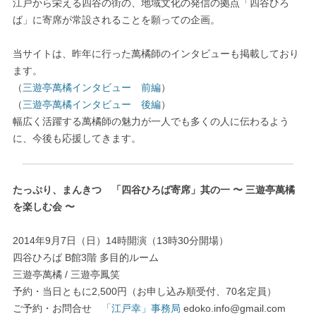
江戸から栄える四谷の街の、地域文化の発信の拠点「四谷ひろ
ば」に寄席が常設されることを願っての企画。
当サイトは、昨年に行った萬橘師のインタビューも掲載しており
ます。
（
三遊亭萬橘インタビュー 前編
）
（
三遊亭萬橘インタビュー 後編
）
幅広く活躍する萬橘師の魅力が一人でも多くの人に伝わるよう
に、今後も応援してきます。
たっぷり、まんきつ 「四谷ひろば寄席」其の一 〜 三遊亭萬橘
を楽しむ会 〜
2014年9月7日（日）14時開演（13時30分開場）
四谷ひろば B館3階 多目的ルーム
三遊亭萬橘 / 三遊亭鳳笑
予約・当日ともに2,500円（お申し込み順受付、70名定員）
ご予約・お問合せ
「江戸幸」事務局
edoko.info@gmail.com