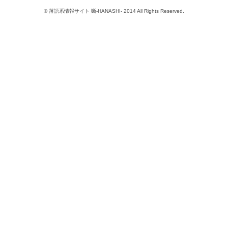
© 落語系情報サイト 噺-HANASHI- 2014 All Rights Reserved.