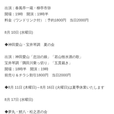
出演：春風亭一蔵・柳亭市弥
開場：19時 開演：19時半
料金（ワンドリンク付）：予約1800円 当日2000円
8月 10日 (水曜日)
◆神田愛山・宝井琴調 夏の会
出演：神田愛山「忠治の娘」「若山牧水酒の歌」
宝井琴調「隅田川乗っ切り」「五貫裁き」
開場：18時半 開演：19時
前売り＆チラシ割引1800円 当日2000円
◆8月 11日 (木曜日)～8月 16日 (火曜日)は夏季休業いたします
8月 17日 (水曜日)
◆夢丸・鯉八・松之丞の会