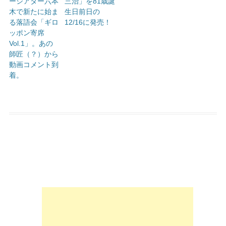
ーシアター六本
三治」を81歳誕
木で新たに始ま
生日前日の
る落語会「ギロ
12/16に発売！
ッポン寄席
Vol.1」。あの
師匠（？）から
動画コメント到
着。
投稿ナビゲーション