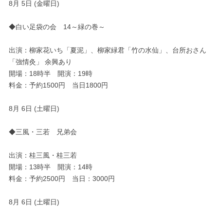
8月 5日 (金曜日)
◆白い足袋の会 14～緑の巻～
出演：柳家花いち「夏泥」、柳家緑君「竹の水仙」、台所おさん
「強情灸」 余興あり
開場：18時半 開演：19時
料金：予約1500円 当日1800円
8月 6日 (土曜日)
◆三風・三若 兄弟会
出演：桂三風・桂三若
開場：13時半 開演：14時
料金：予約2500円 当日：3000円
8月 6日 (土曜日)