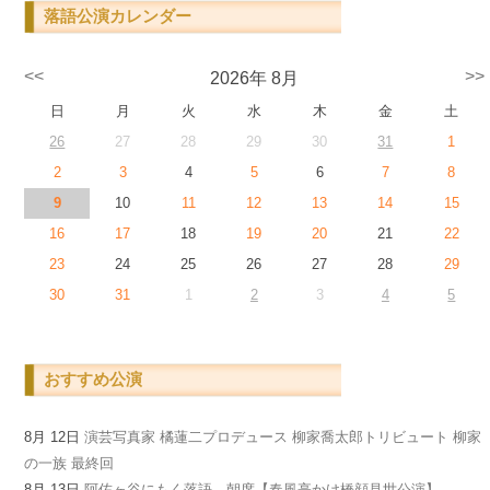
落語公演カレンダー
<<
>>
2026年 8月
日
月
火
水
木
金
土
26
27
28
29
30
31
1
2
3
4
5
6
7
8
9
10
11
12
13
14
15
16
17
18
19
20
21
22
23
24
25
26
27
28
29
30
31
1
2
3
4
5
おすすめ公演
8月 12日
演芸写真家 橘蓮二プロデュース 柳家喬太郎トリビュート 柳家
の一族 最終回
8月 13日
阿佐ヶ谷にもく落語 朝席【春風亭かけ橋顔見世公演】