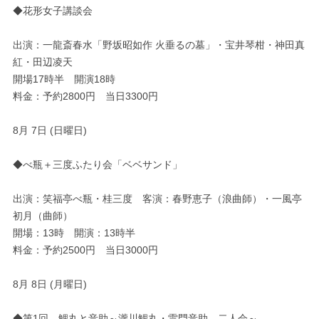
◆花形女子講談会
出演：一龍斎春水「野坂昭如作 火垂るの墓」・宝井琴柑・神田真
紅・田辺凌天
開場17時半 開演18時
料金：予約2800円 当日3300円
8月 7日 (日曜日)
◆べ瓶＋三度ふたり会「ベベサンド」
出演：笑福亭べ瓶・桂三度 客演：春野恵子（浪曲師）・一風亭
初月（曲師）
開場：13時 開演：13時半
料金：予約2500円 当日3000円
8月 8日 (月曜日)
◆第1回 鯉丸と音助～瀧川鯉丸・雷門音助 二人会～