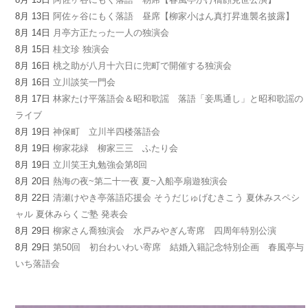
8月 13日
阿佐ヶ谷にもく落語 昼席【柳家小はん真打昇進襲名披露】
8月 14日
月亭方正たった一人の独演会
8月 15日
桂文珍 独演会
8月 16日
桃之助が八月十六日に兜町で開催する独演会
8月 16日
立川談笑一門会
8月 17日
林家たけ平落語会＆昭和歌謡 落語「妾馬通し」と昭和歌謡の
ライブ
8月 19日
神保町 立川半四楼落語会
8月 19日
柳家花緑 柳家三三 ふたり会
8月 19日
立川笑王丸勉強会第8回
8月 20日
熱海の夜~第二十一夜 夏~入船亭扇遊独演会
8月 22日
清瀬けやき亭落語応援会 そうだじゅげむきこう 夏休みスペシ
ャル 夏休みらくご塾 発表会
8月 29日
柳家さん喬独演会 水戸みやぎん寄席 四周年特別公演
8月 29日
第50回 初台わいわい寄席 結婚入籍記念特別企画 春風亭与
いち落語会