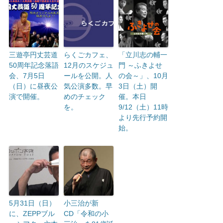
三遊亭円丈芸道
らくごカフェ、
「立川志の輔一
50周年記念落語
12月のスケジュ
門 ～ふきよせ
会、7月5日
ールを公開。人
の会～」、10月
（日）に昼夜公
気公演多数。早
3日（土）開
演で開催。
めのチェック
催。本日
を。
9/12（土）11時
より先行予約開
始。
5月31日（日）
小三治が新
に、ZEPPブル
CD「令和の小