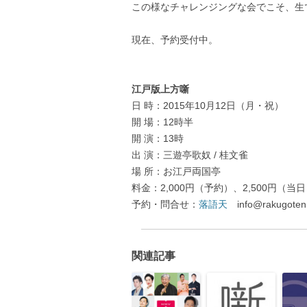
この様なチャレンジングな会でこそ、生
現在、予約受付中。
江戸版上方噺
日 時：2015年10月12日（月・祝）
開 場：12時半
開 演：13時
出 演：三遊亭歌奴 / 桂文雀
場 所：お江戸両国亭
料金：2,000円（予約）、2,500円（
予約・問合せ：
落語天
info@rakugote
関連記事