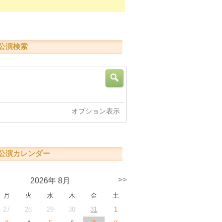
公演検索
索
オプション表示
公演カレンダー
>>
2026年 8月
月
火
水
木
金
土
27
28
29
30
31
1