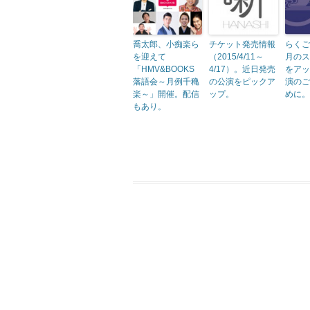
喬太郎、小痴楽ら
チケット発売情報
らくご
を迎えて
（2015/4/11～
月のス
「HMV&BOOKS
4/17）。近日発売
をアッ
落語会～月例千穐
の公演をピックア
演のご
楽～」開催。配信
ップ。
めに。
もあり。
投稿ナビゲーション