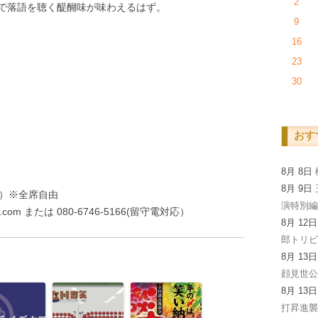
2
で落語を聴く醍醐味が味わえるはず。
9
16
23
30
おす
8月 8日
8月 9日
当日）※全席自由
演特別
n.com または 080-6746-5166(留守電対応）
8月 12
郎トリビ
8月 13
顔見世
8月 13
打昇進