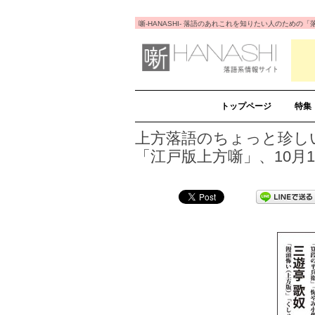
噺-HANASHI- 落語のあれこれを知りたい人のため
トップページ
特集
上方落語のちょっと珍し
「江戸版上方噺」、10月