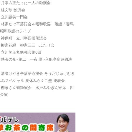
日
月亭方正たった一人の独演会
日
桂文珍 独演会
日
立川談笑一門会
日
林家たけ平落語会＆昭和歌謡 落語「妾馬
と昭和歌謡のライブ
日
神保町 立川半四楼落語会
日
柳家花緑 柳家三三 ふたり会
日
立川笑王丸勉強会第8回
日
熱海の夜~第二十一夜 夏~入船亭扇遊独演
日
清瀬けやき亭落語応援会 そうだじゅげむき
休みスペシャル 夏休みらくご塾 発表会
日
柳家さん喬独演会 水戸みやぎん寄席 四
別公演