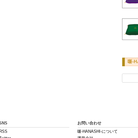
噺-H
検
索:
SNS
お問い合わせ
RSS
噺-HANASHI-について