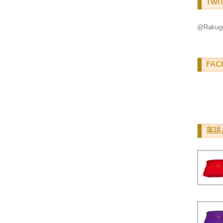
TWI
@Raku
FAC
落語