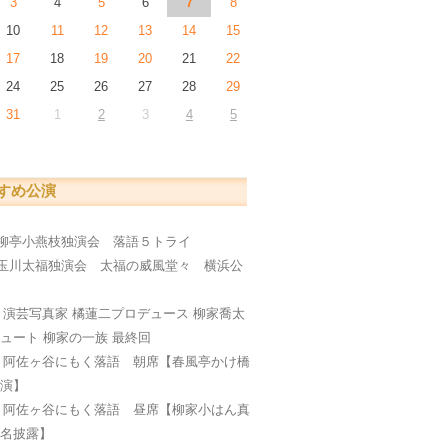
3
4
5
6
7
8
10
11
12
13
14
15
17
18
19
20
21
22
24
25
26
27
28
29
31
1
2
3
4
5
すめ公演
柳亭小燕枝独演会 落語５トライ
玉川太福独演会 太福の威風堂々 横浜公
編
日
演芸写真家 橘蓮二プロデュース 柳家喬太
ュート 柳家の一族 最終回
日
阿佐ヶ谷にもく落語 朝席【春風亭かけ橋
公演】
日
阿佐ヶ谷にもく落語 昼席【柳家小はん真
襲名披露】