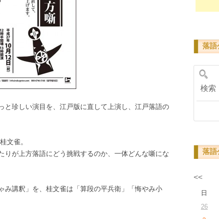
落語
検
っと珍しい演目を、江戸版に直して上演し、江戸落語の
と桂文雀。
落語
たりが上方落語にどう挑戦するのか、一体どんな噺にな
<<
ゃみ講釈」を、桂文雀は「算段の平兵衛」「悔やみ小
日
26