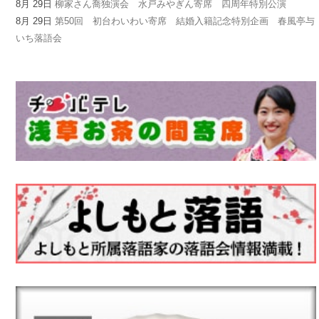
8月 29日
柳家さん喬独演会 水戸みやぎん寄席 四周年特別公演
8月 29日
第50回 初台わいわい寄席 結婚入籍記念特別企画 春風亭与
いち落語会