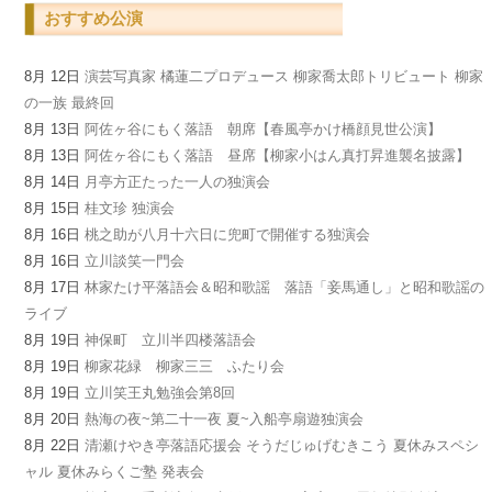
おすすめ公演
8月 12日
演芸写真家 橘蓮二プロデュース 柳家喬太郎トリビュート 柳家
の一族 最終回
8月 13日
阿佐ヶ谷にもく落語 朝席【春風亭かけ橋顔見世公演】
8月 13日
阿佐ヶ谷にもく落語 昼席【柳家小はん真打昇進襲名披露】
8月 14日
月亭方正たった一人の独演会
8月 15日
桂文珍 独演会
8月 16日
桃之助が八月十六日に兜町で開催する独演会
8月 16日
立川談笑一門会
8月 17日
林家たけ平落語会＆昭和歌謡 落語「妾馬通し」と昭和歌謡の
ライブ
8月 19日
神保町 立川半四楼落語会
8月 19日
柳家花緑 柳家三三 ふたり会
8月 19日
立川笑王丸勉強会第8回
8月 20日
熱海の夜~第二十一夜 夏~入船亭扇遊独演会
8月 22日
清瀬けやき亭落語応援会 そうだじゅげむきこう 夏休みスペシ
ャル 夏休みらくご塾 発表会