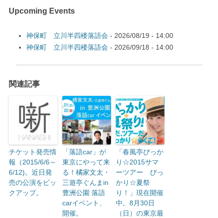
Upcoming Events
神保町 立川半四楼落語会
- 2026/08/19 - 14:00
神保町 立川半四楼落語会
- 2026/09/18 - 14:00
関連記事
チケット発売情
「落語car」が
「春風亭ぴっか
報（2015/6/6～
東京にやって来
り☆2015サマ
6/12)。近日発
る！橘家文太・
ーツアー ぴっ
売の公演をピッ
三遊亭ぐんまin
かり☆夏祭
クアップ。
豊洲公園 落語
り！」現在開催
carイベント、
中。8月30日
開催。
（日）の東京最