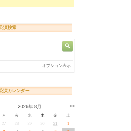
公演検索
索
オプション表示
公演カレンダー
>>
2026年 8月
月
火
水
木
金
土
27
28
29
30
31
1