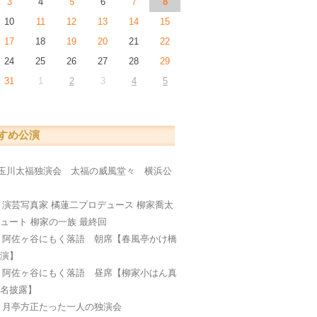
3
4
5
6
7
8
10
11
12
13
14
15
17
18
19
20
21
22
24
25
26
27
28
29
31
1
2
3
4
5
すめ公演
玉川太福独演会 太福の威風堂々 横浜公
編
日
演芸写真家 橘蓮二プロデュース 柳家喬太
ュート 柳家の一族 最終回
日
阿佐ヶ谷にもく落語 朝席【春風亭かけ橋
公演】
日
阿佐ヶ谷にもく落語 昼席【柳家小はん真
襲名披露】
日
月亭方正たった一人の独演会