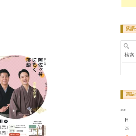
落語
検
落語
<<
日
26