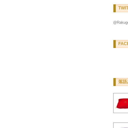
TWI
@Raku
FAC
落語