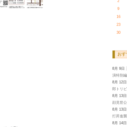
2
9
16
23
30
おす
8月 9日
演特別
8月 12
郎トリビ
8月 13
顔見世
8月 13
打昇進
8月 14