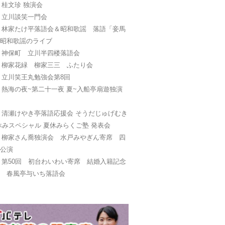
日
桂文珍 独演会
日
立川談笑一門会
日
林家たけ平落語会＆昭和歌謡 落語「妾馬
と昭和歌謡のライブ
日
神保町 立川半四楼落語会
日
柳家花緑 柳家三三 ふたり会
日
立川笑王丸勉強会第8回
日
熱海の夜~第二十一夜 夏~入船亭扇遊独演
日
清瀬けやき亭落語応援会 そうだじゅげむき
休みスペシャル 夏休みらくご塾 発表会
日
柳家さん喬独演会 水戸みやぎん寄席 四
別公演
日
第50回 初台わいわい寄席 結婚入籍記念
画 春風亭与いち落語会