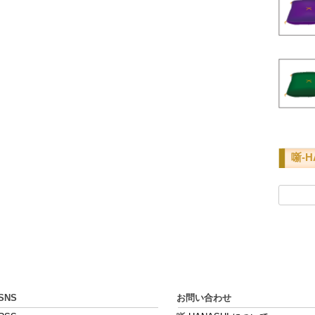
噺-H
検
索:
SNS
お問い合わせ