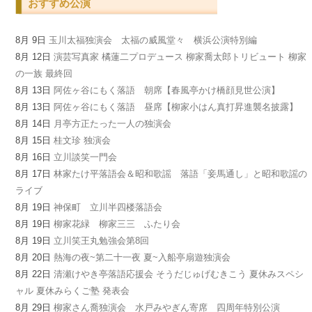
おすすめ公演
8月 9日
玉川太福独演会 太福の威風堂々 横浜公演特別編
8月 12日
演芸写真家 橘蓮二プロデュース 柳家喬太郎トリビュート 柳家
の一族 最終回
8月 13日
阿佐ヶ谷にもく落語 朝席【春風亭かけ橋顔見世公演】
8月 13日
阿佐ヶ谷にもく落語 昼席【柳家小はん真打昇進襲名披露】
8月 14日
月亭方正たった一人の独演会
8月 15日
桂文珍 独演会
8月 16日
立川談笑一門会
8月 17日
林家たけ平落語会＆昭和歌謡 落語「妾馬通し」と昭和歌謡の
ライブ
8月 19日
神保町 立川半四楼落語会
8月 19日
柳家花緑 柳家三三 ふたり会
8月 19日
立川笑王丸勉強会第8回
8月 20日
熱海の夜~第二十一夜 夏~入船亭扇遊独演会
8月 22日
清瀬けやき亭落語応援会 そうだじゅげむきこう 夏休みスペシ
ャル 夏休みらくご塾 発表会
8月 29日
柳家さん喬独演会 水戸みやぎん寄席 四周年特別公演