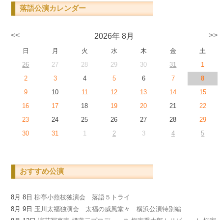
落語公演カレンダー
<<
>>
2026年 8月
日
月
火
水
木
金
土
26
27
28
29
30
31
1
2
3
4
5
6
7
8
9
10
11
12
13
14
15
16
17
18
19
20
21
22
23
24
25
26
27
28
29
30
31
1
2
3
4
5
おすすめ公演
8月 8日
柳亭小燕枝独演会 落語５トライ
8月 9日
玉川太福独演会 太福の威風堂々 横浜公演特別編