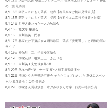
8月 12日
演芸写真家 橘蓮二プロデュース 柳家喬太郎トリビュート 柳家
の一族 最終回
8月 13日
阿佐ヶ谷にもく落語 朝席【春風亭かけ橋顔見世公演】
8月 13日
阿佐ヶ谷にもく落語 昼席【柳家小はん真打昇進襲名披露】
8月 14日
月亭方正たった一人の独演会
8月 15日
桂文珍 独演会
8月 16日
立川談笑一門会
8月 17日
林家たけ平落語会＆昭和歌謡 落語「妾馬通し」と昭和歌謡の
ライブ
8月 19日
神保町 立川半四楼落語会
8月 19日
柳家花緑 柳家三三 ふたり会
8月 19日
立川笑王丸勉強会第8回
8月 20日
熱海の夜~第二十一夜 夏~入船亭扇遊独演会
8月 22日
清瀬けやき亭落語応援会 そうだじゅげむきこう 夏休みスペシ
ャル 夏休みらくご塾 発表会
8月 29日
柳家さん喬独演会 水戸みやぎん寄席 四周年特別公演