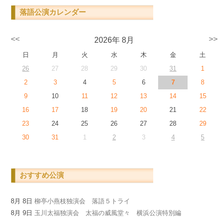
落語公演カレンダー
<<
>>
2026年 8月
日
月
火
水
木
金
土
26
27
28
29
30
31
1
2
3
4
5
6
7
8
9
10
11
12
13
14
15
16
17
18
19
20
21
22
23
24
25
26
27
28
29
30
31
1
2
3
4
5
おすすめ公演
8月 8日
柳亭小燕枝独演会 落語５トライ
8月 9日
玉川太福独演会 太福の威風堂々 横浜公演特別編