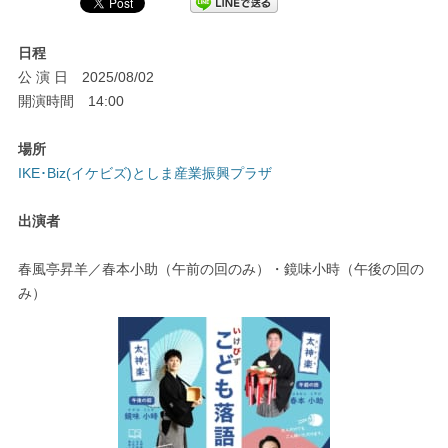
日程
公 演 日 2025/08/02
開演時間 14:00
場所
IKE･Biz(イケビズ)としま産業振興プラザ
出演者
春風亭昇羊／春本小助（午前の回のみ）・鏡味小時（午後の回の
み）