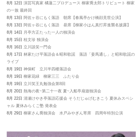
8月 12日
演芸写真家 橘蓮二プロデュース 柳家喬太郎トリビュート 柳家
の一族 最終回
8月 13日
阿佐ヶ谷にもく落語 朝席【春風亭かけ橋顔見世公演】
8月 13日
阿佐ヶ谷にもく落語 昼席【柳家小はん真打昇進襲名披露】
8月 14日
月亭方正たった一人の独演会
8月 15日
桂文珍 独演会
8月 16日
立川談笑一門会
8月 17日
林家たけ平落語会＆昭和歌謡 落語「妾馬通し」と昭和歌謡の
ライブ
8月 19日
神保町 立川半四楼落語会
8月 19日
柳家花緑 柳家三三 ふたり会
8月 19日
立川笑王丸勉強会第8回
8月 20日
熱海の夜~第二十一夜 夏~入船亭扇遊独演会
8月 22日
清瀬けやき亭落語応援会 そうだじゅげむきこう 夏休みスペシ
ャル 夏休みらくご塾 発表会
8月 29日
柳家さん喬独演会 水戸みやぎん寄席 四周年特別公演