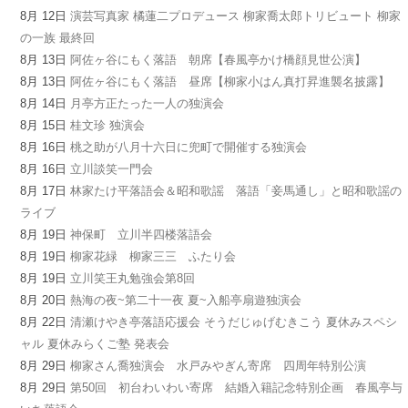
8月 12日
演芸写真家 橘蓮二プロデュース 柳家喬太郎トリビュート 柳家
の一族 最終回
8月 13日
阿佐ヶ谷にもく落語 朝席【春風亭かけ橋顔見世公演】
8月 13日
阿佐ヶ谷にもく落語 昼席【柳家小はん真打昇進襲名披露】
8月 14日
月亭方正たった一人の独演会
8月 15日
桂文珍 独演会
8月 16日
桃之助が八月十六日に兜町で開催する独演会
8月 16日
立川談笑一門会
8月 17日
林家たけ平落語会＆昭和歌謡 落語「妾馬通し」と昭和歌謡の
ライブ
8月 19日
神保町 立川半四楼落語会
8月 19日
柳家花緑 柳家三三 ふたり会
8月 19日
立川笑王丸勉強会第8回
8月 20日
熱海の夜~第二十一夜 夏~入船亭扇遊独演会
8月 22日
清瀬けやき亭落語応援会 そうだじゅげむきこう 夏休みスペシ
ャル 夏休みらくご塾 発表会
8月 29日
柳家さん喬独演会 水戸みやぎん寄席 四周年特別公演
8月 29日
第50回 初台わいわい寄席 結婚入籍記念特別企画 春風亭与