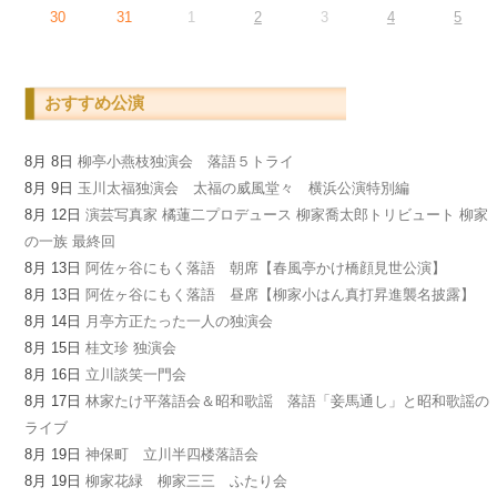
30
31
1
2
3
4
5
おすすめ公演
8月 8日
柳亭小燕枝独演会 落語５トライ
8月 9日
玉川太福独演会 太福の威風堂々 横浜公演特別編
8月 12日
演芸写真家 橘蓮二プロデュース 柳家喬太郎トリビュート 柳家
の一族 最終回
8月 13日
阿佐ヶ谷にもく落語 朝席【春風亭かけ橋顔見世公演】
8月 13日
阿佐ヶ谷にもく落語 昼席【柳家小はん真打昇進襲名披露】
8月 14日
月亭方正たった一人の独演会
8月 15日
桂文珍 独演会
8月 16日
立川談笑一門会
8月 17日
林家たけ平落語会＆昭和歌謡 落語「妾馬通し」と昭和歌謡の
ライブ
8月 19日
神保町 立川半四楼落語会
8月 19日
柳家花緑 柳家三三 ふたり会