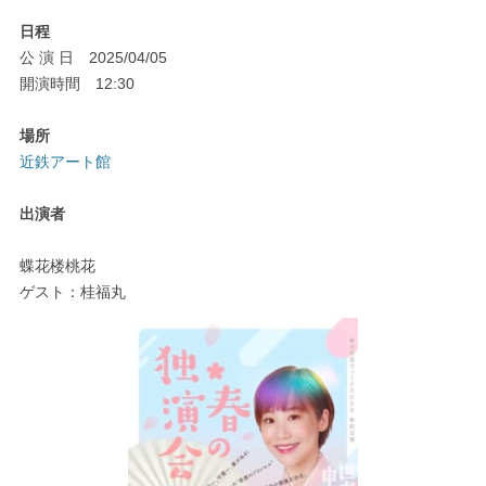
日程
公 演 日 2025/04/05
開演時間 12:30
場所
近鉄アート館
出演者
蝶花楼桃花
ゲスト：桂福丸