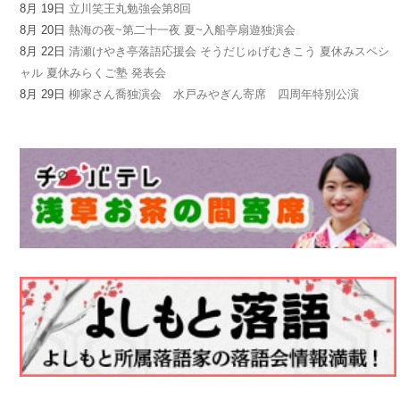
8月 19日
立川笑王丸勉強会第8回
8月 20日
熱海の夜~第二十一夜 夏~入船亭扇遊独演会
8月 22日
清瀬けやき亭落語応援会 そうだじゅげむきこう 夏休みスペシ
ャル 夏休みらくご塾 発表会
8月 29日
柳家さん喬独演会 水戸みやぎん寄席 四周年特別公演