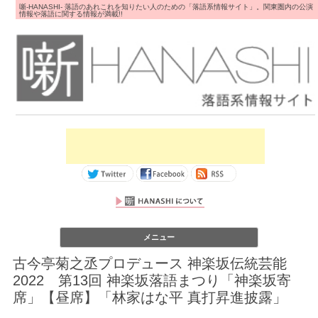
噺-HANASHI- 落語のあれこれを知りたい人のための「落語系情報サイト」。関東圏内の公演
情報や落語に関する情報が満載!!
コンテンツへス
メニュー
キップ
古今亭菊之丞プロデュース 神楽坂伝統芸能
2022 第13回 神楽坂落語まつり「神楽坂寄
席」【昼席】「林家はな平 真打昇進披露」