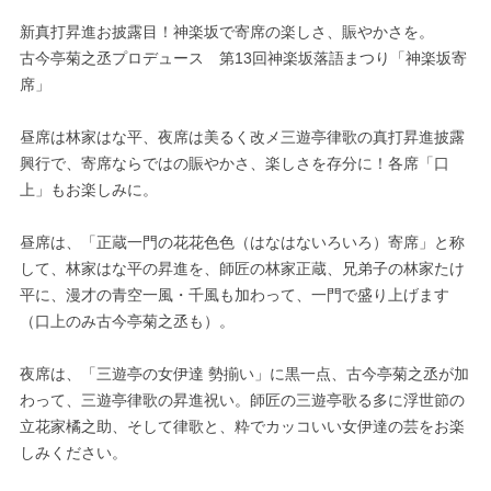
新真打昇進お披露目！神楽坂で寄席の楽しさ、賑やかさを。
古今亭菊之丞プロデュース 第13回神楽坂落語まつり「神楽坂寄
席」
昼席は林家はな平、夜席は美るく改メ三遊亭律歌の真打昇進披露
興行で、寄席ならではの賑やかさ、楽しさを存分に！各席「口
上」もお楽しみに。
昼席は、「正蔵一門の花花色色（はなはないろいろ）寄席」と称
して、林家はな平の昇進を、師匠の林家正蔵、兄弟子の林家たけ
平に、漫才の青空一風・千風も加わって、一門で盛り上げます
（口上のみ古今亭菊之丞も）。
夜席は、「三遊亭の女伊達 勢揃い」に黒一点、古今亭菊之丞が加
わって、三遊亭律歌の昇進祝い。師匠の三遊亭歌る多に浮世節の
立花家橘之助、そして律歌と、粋でカッコいい女伊達の芸をお楽
しみください。