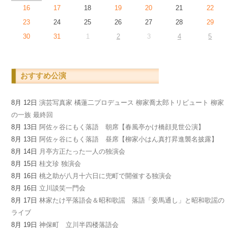
16
17
18
19
20
21
22
23
24
25
26
27
28
29
30
31
1
2
3
4
5
おすすめ公演
8月 12日
演芸写真家 橘蓮二プロデュース 柳家喬太郎トリビュート 柳家
の一族 最終回
8月 13日
阿佐ヶ谷にもく落語 朝席【春風亭かけ橋顔見世公演】
8月 13日
阿佐ヶ谷にもく落語 昼席【柳家小はん真打昇進襲名披露】
8月 14日
月亭方正たった一人の独演会
8月 15日
桂文珍 独演会
8月 16日
桃之助が八月十六日に兜町で開催する独演会
8月 16日
立川談笑一門会
8月 17日
林家たけ平落語会＆昭和歌謡 落語「妾馬通し」と昭和歌謡の
ライブ
8月 19日
神保町 立川半四楼落語会