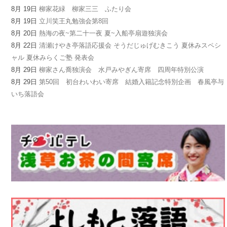
8月 19日
柳家花緑 柳家三三 ふたり会
8月 19日
立川笑王丸勉強会第8回
8月 20日
熱海の夜~第二十一夜 夏~入船亭扇遊独演会
8月 22日
清瀬けやき亭落語応援会 そうだじゅげむきこう 夏休みスペシ
ャル 夏休みらくご塾 発表会
8月 29日
柳家さん喬独演会 水戸みやぎん寄席 四周年特別公演
8月 29日
第50回 初台わいわい寄席 結婚入籍記念特別企画 春風亭与
いち落語会