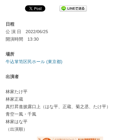
日程
公 演 日 2022/06/25
開演時間 13:30
場所
牛込箪笥区民ホール (東京都)
出演者
林家たけ平
林家正蔵
真打昇進披露口上（はな平、正蔵、菊之丞、たけ平）
青空一風・千風
林家はな平
（出演順）