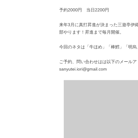
予約2000円 当日2200円
来年3月に真打昇進が決まった三遊亭伊
部やります！昇進まで毎月開催。
今回のネタは「牛ほめ」「棒鱈」「明烏
ご予約、問い合わせはは以下のメールア
sanyutei.iori@gmail.com