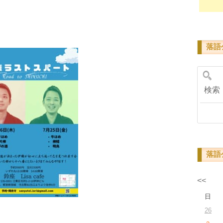
落語
検
落語
<<
日
26