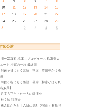
3
4
5
6
7
8
10
11
12
13
14
15
17
18
19
20
21
22
24
25
26
27
28
29
31
1
2
3
4
5
すめ公演
日
演芸写真家 橘蓮二プロデュース 柳家喬太
ュート 柳家の一族 最終回
日
阿佐ヶ谷にもく落語 朝席【春風亭かけ橋
公演】
日
阿佐ヶ谷にもく落語 昼席【柳家小はん真
襲名披露】
日
月亭方正たった一人の独演会
日
桂文珍 独演会
日
桃之助が八月十六日に兜町で開催する独演