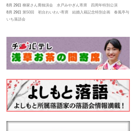
8月 29日
柳家さん喬独演会 水戸みやぎん寄席 四周年特別公演
8月 29日
第50回 初台わいわい寄席 結婚入籍記念特別企画 春風亭与
いち落語会