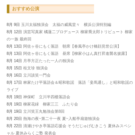
おすすめ公演
8月 9日
玉川太福独演会 太福の威風堂々 横浜公演特別編
8月 12日
演芸写真家 橘蓮二プロデュース 柳家喬太郎トリビュート 柳家
の一族 最終回
8月 13日
阿佐ヶ谷にもく落語 朝席【春風亭かけ橋顔見世公演】
8月 13日
阿佐ヶ谷にもく落語 昼席【柳家小はん真打昇進襲名披露】
8月 14日
月亭方正たった一人の独演会
8月 15日
桂文珍 独演会
8月 16日
立川談笑一門会
8月 17日
林家たけ平落語会＆昭和歌謡 落語「妾馬通し」と昭和歌謡の
ライブ
8月 19日
神保町 立川半四楼落語会
8月 19日
柳家花緑 柳家三三 ふたり会
8月 19日
立川笑王丸勉強会第8回
8月 20日
熱海の夜~第二十一夜 夏~入船亭扇遊独演会
8月 22日
清瀬けやき亭落語応援会 そうだじゅげむきこう 夏休みスペシ
ャル 夏休みらくご塾 発表会