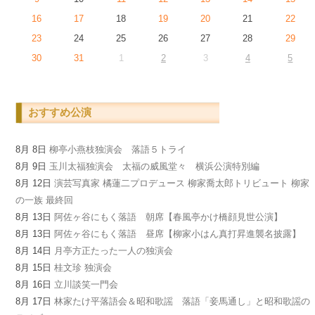
16
17
18
19
20
21
22
23
24
25
26
27
28
29
30
31
1
2
3
4
5
おすすめ公演
8月 8日
柳亭小燕枝独演会 落語５トライ
8月 9日
玉川太福独演会 太福の威風堂々 横浜公演特別編
8月 12日
演芸写真家 橘蓮二プロデュース 柳家喬太郎トリビュート 柳家
の一族 最終回
8月 13日
阿佐ヶ谷にもく落語 朝席【春風亭かけ橋顔見世公演】
8月 13日
阿佐ヶ谷にもく落語 昼席【柳家小はん真打昇進襲名披露】
8月 14日
月亭方正たった一人の独演会
8月 15日
桂文珍 独演会
8月 16日
立川談笑一門会
8月 17日
林家たけ平落語会＆昭和歌謡 落語「妾馬通し」と昭和歌謡の