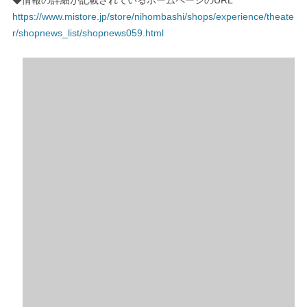
https://www.mistore.jp/store/nihombashi/shops/experience/theate
r/shopnews_list/shopnews059.html