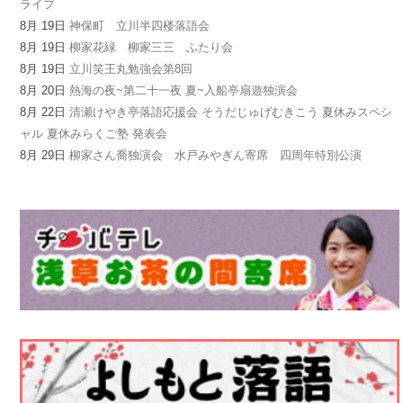
ライブ
8月 19日
神保町 立川半四楼落語会
8月 19日
柳家花緑 柳家三三 ふたり会
8月 19日
立川笑王丸勉強会第8回
8月 20日
熱海の夜~第二十一夜 夏~入船亭扇遊独演会
8月 22日
清瀬けやき亭落語応援会 そうだじゅげむきこう 夏休みスペシ
ャル 夏休みらくご塾 発表会
8月 29日
柳家さん喬独演会 水戸みやぎん寄席 四周年特別公演