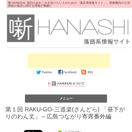
噺-HANASHI- 落語のあれこれを知りたい人のための「落語系情報サイト」。関東圏内の公演
情報や落語に関する情報が満載!!
コンテンツへス
メニュー
キップ
第１回 RAKU-GO-三道楽(さんどら) 「昼下が
りのわん丈」～広島つながり寄席番外編