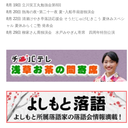
8月 19日
立川笑王丸勉強会第8回
8月 20日
熱海の夜~第二十一夜 夏~入船亭扇遊独演会
8月 22日
清瀬けやき亭落語応援会 そうだじゅげむきこう 夏休みスペシ
ャル 夏休みらくご塾 発表会
8月 29日
柳家さん喬独演会 水戸みやぎん寄席 四周年特別公演