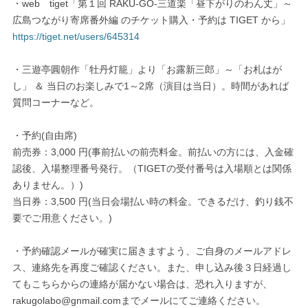
・web tiget「第１回 RAKU-GO-三道楽「昼下がりのわん丈」～
広島つながり寄席番外編 のチケット購入・予約は TIGET から」
https://tiget.net/users/645314
・三遊亭圓朝作「牡丹灯籠」より「お露新三郎」～「お札はが
し」 ＆ 当日のお楽しみで1～2席（演目は当日）。時間があれば
質問コーナーなど。
・予約(自由席)
前売券：3,000 円(事前払いの前売料金。前払いの方には、入金確
認後、入場整理番号発行。（TIGETの受付番号は入場順とは関係
ありません。）)
当日券：3,500 円(当日会場払い時の料金。できるだけ、釣り銭不
要でご用意ください。)
・予約確認メールが確実に届きますよう、ご自身のメールアドレ
ス、連絡先を再度ご確認ください。また、申し込み後３日経過し
てもこちらからの連絡が届かない場合は、恐れ入りますが、
rakugolabo@gnmail.comまでメールにてご連絡ください。