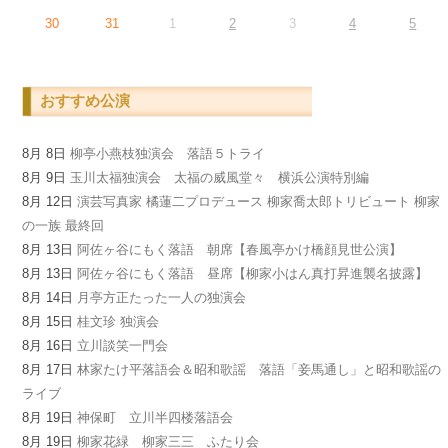
30
31
1
2
3
4
5
おすすめ公演
8月 8日
柳亭小燕枝独演会 落語５トライ
8月 9日
玉川太福独演会 太福の威風堂々 横浜公演特別編
8月 12日
演芸写真家 橘蓮二プロデュース 柳家喬太郎トリビュート 柳家
の一族 最終回
8月 13日
阿佐ヶ谷にもく落語 朝席【春風亭かけ橋顔見世公演】
8月 13日
阿佐ヶ谷にもく落語 昼席【柳家小はん真打昇進襲名披露】
8月 14日
月亭方正たった一人の独演会
8月 15日
桂文珍 独演会
8月 16日
立川談笑一門会
8月 17日
林家たけ平落語会＆昭和歌謡 落語「妾馬通し」と昭和歌謡の
ライブ
8月 19日
神保町 立川半四楼落語会
8月 19日
柳家花緑 柳家三三 ふたり会