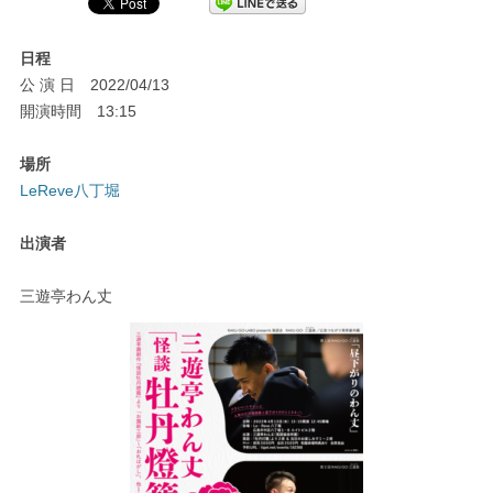
日程
公 演 日 2022/04/13
開演時間 13:15
場所
LeReve八丁堀
出演者
三遊亭わん丈