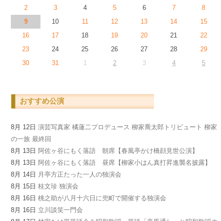
2
3
4
5
6
7
8
9
10
11
12
13
14
15
16
17
18
19
20
21
22
23
24
25
26
27
28
29
30
31
1
2
3
4
5
おすすめ公演
8月 12日
演芸写真家 橘蓮二プロデュース 柳家喬太郎トリビュート 柳家
の一族 最終回
8月 13日
阿佐ヶ谷にもく落語 朝席【春風亭かけ橋顔見世公演】
8月 13日
阿佐ヶ谷にもく落語 昼席【柳家小はん真打昇進襲名披露】
8月 14日
月亭方正たった一人の独演会
8月 15日
桂文珍 独演会
8月 16日
桃之助が八月十六日に兜町で開催する独演会
8月 16日
立川談笑一門会