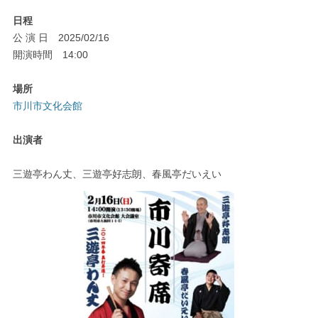
日程
公 演 日 2025/02/16
開演時間 14:00
場所
市川市文化会館
出演者
三遊亭わん丈、三遊亭好志朗、春風亭だいえい