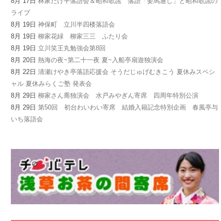
8月 17日
林家たけ平落語会＆昭和歌謡 落語「妾馬通し」と昭和歌謡の
ライブ
8月 19日
神保町 立川半四楼落語会
8月 19日
柳家花緑 柳家三三 ふたり会
8月 19日
立川笑王丸勉強会第8回
8月 20日
熱海の夜~第二十一夜 夏~入船亭扇遊独演会
8月 22日
清瀬けやき亭落語応援会 そうだじゅげむきこう 夏休みスペシ
ャル 夏休みらくご塾 発表会
8月 29日
柳家さん喬独演会 水戸みやぎん寄席 四周年特別公演
8月 29日
第50回 初台わいわい寄席 結婚入籍記念特別企画 春風亭与
いち落語会