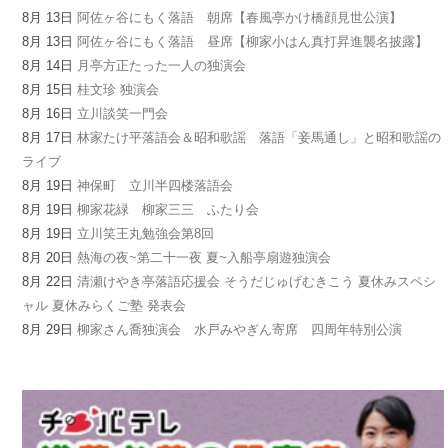
8月 13日
阿佐ヶ谷にもく落語 朝席【春風亭かけ橋顔見世公演】
8月 13日
阿佐ヶ谷にもく落語 昼席【柳家小はん真打昇進襲名披露】
8月 14日
月亭方正たった一人の独演会
8月 15日
桂文珍 独演会
8月 16日
立川談笑一門会
8月 17日
林家たけ平落語会＆昭和歌謡 落語「妾馬通し」と昭和歌謡の
ライブ
8月 19日
神保町 立川半四楼落語会
8月 19日
柳家花緑 柳家三三 ふたり会
8月 19日
立川笑王丸勉強会第8回
8月 20日
熱海の夜~第二十一夜 夏~入船亭扇遊独演会
8月 22日
清瀬けやき亭落語応援会 そうだじゅげむきこう 夏休みスペシ
ャル 夏休みらくご塾 発表会
8月 29日
柳家さん喬独演会 水戸みやぎん寄席 四周年特別公演