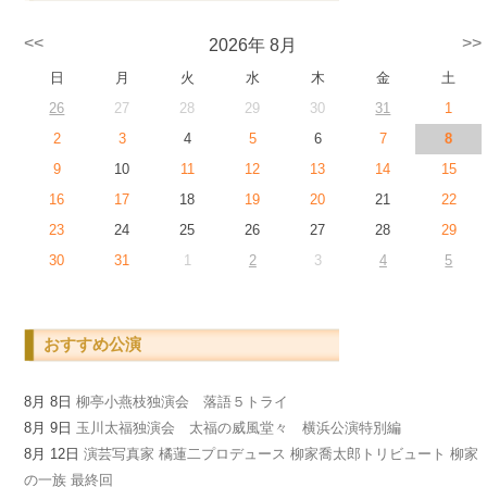
<<
>>
2026年 8月
日
月
火
水
木
金
土
26
27
28
29
30
31
1
2
3
4
5
6
7
8
9
10
11
12
13
14
15
16
17
18
19
20
21
22
23
24
25
26
27
28
29
30
31
1
2
3
4
5
おすすめ公演
8月 8日
柳亭小燕枝独演会 落語５トライ
8月 9日
玉川太福独演会 太福の威風堂々 横浜公演特別編
8月 12日
演芸写真家 橘蓮二プロデュース 柳家喬太郎トリビュート 柳家
の一族 最終回