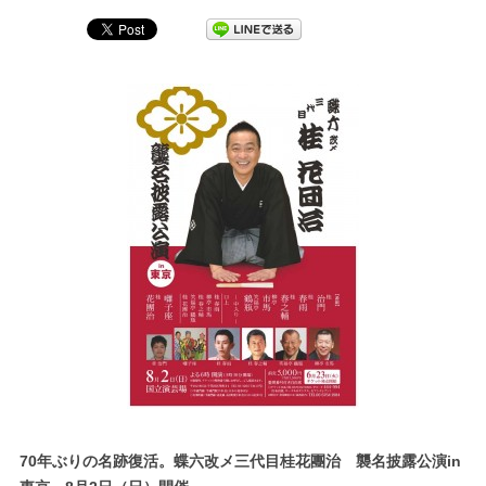
70年ぶりの名跡復活。蝶六改メ三代目桂花團治 襲名披露公演in