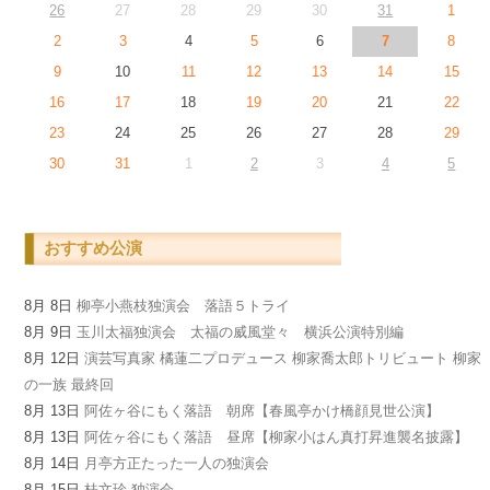
26
27
28
29
30
31
1
2
3
4
5
6
7
8
9
10
11
12
13
14
15
16
17
18
19
20
21
22
23
24
25
26
27
28
29
30
31
1
2
3
4
5
おすすめ公演
8月 8日
柳亭小燕枝独演会 落語５トライ
8月 9日
玉川太福独演会 太福の威風堂々 横浜公演特別編
8月 12日
演芸写真家 橘蓮二プロデュース 柳家喬太郎トリビュート 柳家
の一族 最終回
8月 13日
阿佐ヶ谷にもく落語 朝席【春風亭かけ橋顔見世公演】
8月 13日
阿佐ヶ谷にもく落語 昼席【柳家小はん真打昇進襲名披露】
8月 14日
月亭方正たった一人の独演会
8月 15日
桂文珍 独演会