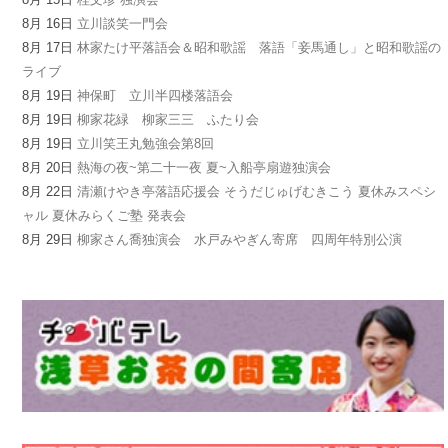
8月 16日
立川談笑一門会
8月 17日
林家たけ平落語会＆昭和歌謡 落語「妾馬通し」と昭和歌謡の
ライブ
8月 19日
神保町 立川半四楼落語会
8月 19日
柳家花緑 柳家三三 ふたり会
8月 19日
立川笑王丸勉強会第8回
8月 20日
熱海の夜~第二十一夜 夏~入船亭扇遊独演会
8月 22日
清瀬けやき亭落語応援会 そうだじゅげむきこう 夏休みスペシ
ャル 夏休みらくご塾 発表会
8月 29日
柳家さん喬独演会 水戸みやぎん寄席 四周年特別公演