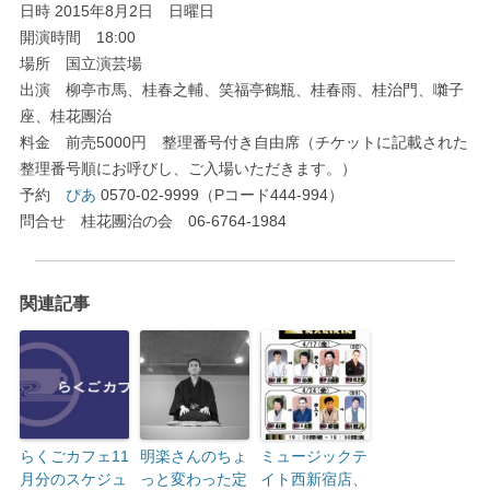
日時 2015年8月2日 日曜日
開演時間 18:00
場所 国立演芸場
出演 柳亭市馬、桂春之輔、笑福亭鶴瓶、桂春雨、桂治門、囃子
座、桂花團治
料金 前売5000円 整理番号付き自由席（チケットに記載された
整理番号順にお呼びし、ご入場いただきます。）
予約
ぴあ
0570-02-9999（Pコード444-994）
問合せ 桂花團治の会 06-6764-1984
関連記事
らくごカフェ11
明楽さんのちょ
ミュージックテ
月分のスケジュ
っと変わった定
イト西新宿店、