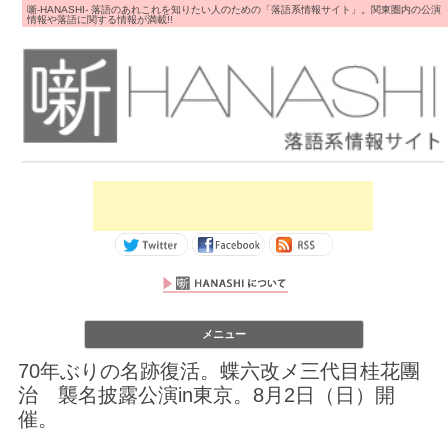
噺-HANASHI- 落語のあれこれを知りたい人のための「落語系情報サイト」。関東圏内の公演
情報や落語に関する情報が満載!!
コンテンツへス
メニュー
キップ
70年ぶりの名跡復活。蝶六改メ三代目桂花團
治 襲名披露公演in東京。8月2日（日）開
催。