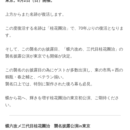
東京。8月2日（日）開催。
上方からまた名跡が復活します。
この度復活する名跡は「桂花團治」で、70年ぶりの復活となりま
す。
そして、この襲名のお披露目、「蝶六改め、三代目桂花團治」の
襲名披露公演が東京でも開催が決定。
この襲名のお披露目の為にゲストが多数出演し、東の市馬＋西の
鶴瓶・春之輔と、ベテラン揃い。
襲名口上では、特別に製作された後ろ幕も必見。
蝶から花へ、輝きを増す桂花團治の東京初公演、ご期待くださ
い。
蝶六改メ三代目桂花團治 襲名披露公演in東京