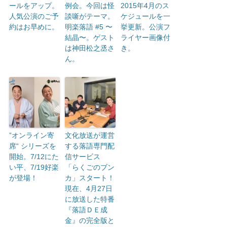
ールをアップ。
例会。今回は怪
2015年4月のス
人気公演のご予
談噺がテーマ。
ケジュールを一
約はお早めに。
明楽落語 #5 〜
挙更新。公演フ
結晶〜。ゲスト
ライヤー画像付
は神田松之丞さ
き。
ん。
”オンライン寄
文化放送が運営
席“ シリーズを
する落語専門配
開始。7/12にた
信サービス
い平、7/19好楽
「らくごのブン
が登場！
カ」スタート！
現在、4月27日
に放送した特番
『落語ＤＥ成
金』の完全版と