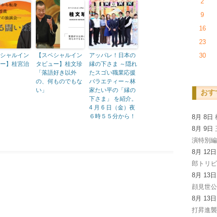
2
9
16
23
シャルイン
【スペシャルイン
アッパレ！日本の
30
ー】桂宮治
タビュー】桂文珍
縁の下さま ～隠れ
「落語好き以外
たスゴい職業応援
の、何ものでもな
バラエティー～林
い」
家たい平の「縁の
おす
下さま」 を紹介。
4 月 6 日（金）夜
６時５５分から！
8月 8日
8月 9日
演特別
8月 12
郎トリビ
8月 13
顔見世
8月 13
打昇進