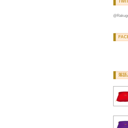
TWI
@Raku
FAC
落語