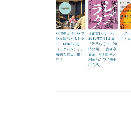
落語家が作り落語
【鑑賞レポート】
【スペ
家が出演するドラ
2016年3月1１日
タビュ
マ「raku-bang
「渋谷らくご 20
（ラクバン）」、
時の回」（古今亭
毎週金曜日公開
文菊／瀧川鯉八／
中！
柳家わさび／神田
松之丞）
投稿ナビゲーション