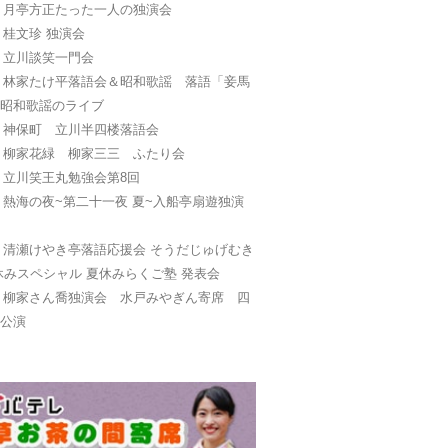
日
月亭方正たった一人の独演会
日
桂文珍 独演会
日
立川談笑一門会
日
林家たけ平落語会＆昭和歌謡 落語「妾馬
と昭和歌謡のライブ
日
神保町 立川半四楼落語会
日
柳家花緑 柳家三三 ふたり会
日
立川笑王丸勉強会第8回
日
熱海の夜~第二十一夜 夏~入船亭扇遊独演
日
清瀬けやき亭落語応援会 そうだじゅげむき
休みスペシャル 夏休みらくご塾 発表会
日
柳家さん喬独演会 水戸みやぎん寄席 四
別公演