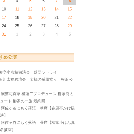
3
4
5
6
7
8
10
11
12
13
14
15
17
18
19
20
21
22
24
25
26
27
28
29
31
1
2
3
4
5
すめ公演
柳亭小燕枝独演会 落語５トライ
玉川太福独演会 太福の威風堂々 横浜公
編
日
演芸写真家 橘蓮二プロデュース 柳家喬太
ュート 柳家の一族 最終回
日
阿佐ヶ谷にもく落語 朝席【春風亭かけ橋
公演】
日
阿佐ヶ谷にもく落語 昼席【柳家小はん真
襲名披露】