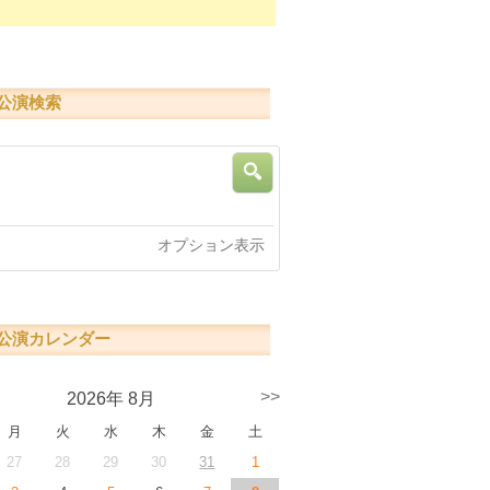
公演検索
索
オプション表示
公演カレンダー
>>
2026年 8月
月
火
水
木
金
土
27
28
29
30
31
1