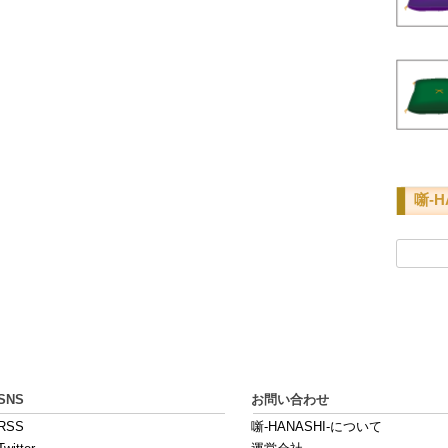
噺-H
検
索:
SNS
お問い合わせ
RSS
噺-HANASHI-について