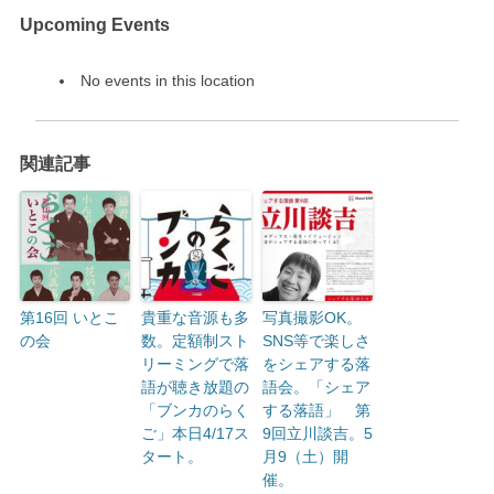
Upcoming Events
No events in this location
関連記事
第16回 いとこ
貴重な音源も多
写真撮影OK。
の会
数。定額制スト
SNS等で楽しさ
リーミングで落
をシェアする落
語が聴き放題の
語会。「シェア
「ブンカのらく
する落語」 第
ご」本日4/17ス
9回立川談吉。5
タート。
月9（土）開
催。