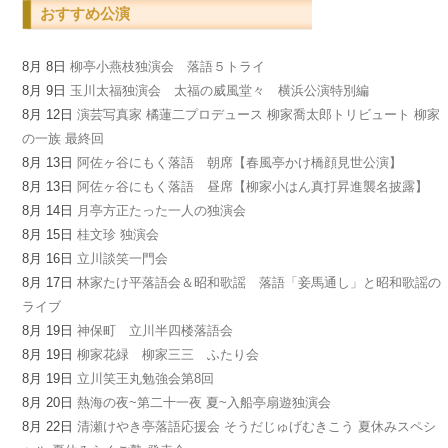
おすすめ公演
8月 8日
柳亭小燕枝独演会 落語５トライ
8月 9日
玉川太福独演会 太福の威風堂々 横浜公演特別編
8月 12日
演芸写真家 橘蓮二プロデュース 柳家喬太郎トリビュート 柳家
の一族 最終回
8月 13日
阿佐ヶ谷にもく落語 朝席【春風亭かけ橋顔見世公演】
8月 13日
阿佐ヶ谷にもく落語 昼席【柳家小はん真打昇進襲名披露】
8月 14日
月亭方正たった一人の独演会
8月 15日
桂文珍 独演会
8月 16日
立川談笑一門会
8月 17日
林家たけ平落語会＆昭和歌謡 落語「妾馬通し」と昭和歌謡の
ライブ
8月 19日
神保町 立川半四楼落語会
8月 19日
柳家花緑 柳家三三 ふたり会
8月 19日
立川笑王丸勉強会第8回
8月 20日
熱海の夜~第二十一夜 夏~入船亭扇遊独演会
8月 22日
清瀬けやき亭落語応援会 そうだじゅげむきこう 夏休みスペシ