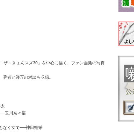
「ザ・きょんスズ30」を中心に描く、ファン垂涎の写真
、著者と師匠の対談も収録。
亭昇太
笥──玉川奈々福
もなく女で──神田鯉栄