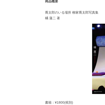
商品概要
喬太郎のいる場所 柳家喬太郎写真集
橘 蓮二 著
書籍：¥1800(税別)