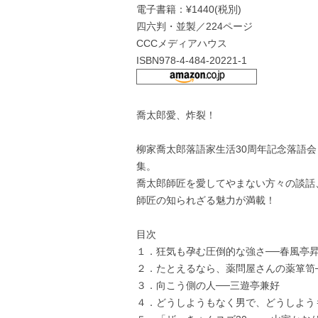
電子書籍：¥1440(税別)
四六判・並製／224ページ
CCCメディアハウス
ISBN978-4-484-20221-1
喬太郎愛、炸裂！
柳家喬太郎落語家生活30周年記念落語会
集。
喬太郎師匠を愛してやまない方々の談話
師匠の知られざる魅力が満載！
目次
１．狂気も孕む圧倒的な強さ──春風
２．たとえるなら、薬問屋さんの薬箪
３．向こう側の人──三遊亭兼好
４．どうしようもなく男で、どうしよう