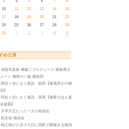
3
4
5
6
7
8
10
11
12
13
14
15
17
18
19
20
21
22
24
25
26
27
28
29
31
1
2
3
4
5
すめ公演
日
演芸写真家 橘蓮二プロデュース 柳家喬太
ュート 柳家の一族 最終回
日
阿佐ヶ谷にもく落語 朝席【春風亭かけ橋
公演】
日
阿佐ヶ谷にもく落語 昼席【柳家小はん真
襲名披露】
日
月亭方正たった一人の独演会
日
桂文珍 独演会
日
桃之助が八月十六日に兜町で開催する独演