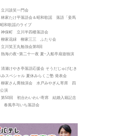
日
立川談笑一門会
日
林家たけ平落語会＆昭和歌謡 落語「妾馬
と昭和歌謡のライブ
日
神保町 立川半四楼落語会
日
柳家花緑 柳家三三 ふたり会
日
立川笑王丸勉強会第8回
日
熱海の夜~第二十一夜 夏~入船亭扇遊独演
日
清瀬けやき亭落語応援会 そうだじゅげむき
休みスペシャル 夏休みらくご塾 発表会
日
柳家さん喬独演会 水戸みやぎん寄席 四
別公演
日
第50回 初台わいわい寄席 結婚入籍記念
画 春風亭与いち落語会