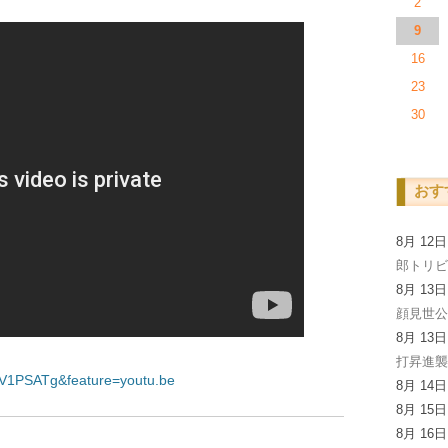
2
9
16
23
30
おす
8月 12
郎トリビ
8月 13
顔見世
8月 13
打昇進
4V1PSATg&feature=youtu.be
8月 14
8月 15
8月 16