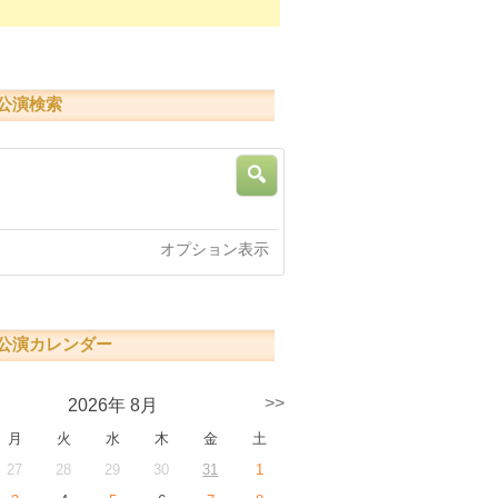
公演検索
索
オプション表示
公演カレンダー
>>
2026年 8月
月
火
水
木
金
土
27
28
29
30
31
1