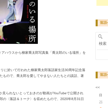
落語
検
ディアハウスから柳家喬太郎写真集「喬太郎のいる場所」を
ズナリに於いて行われた柳家喬太郎落語家生活30周年記念落
落語
めたもので、喬太郎を愛してやまない人たちとの談話、著
<<
見られないとっておきのが動画がYouTubeで公開され
日
郎の〈落語＆トーク〉を収めたもので、2020年8月31日
26