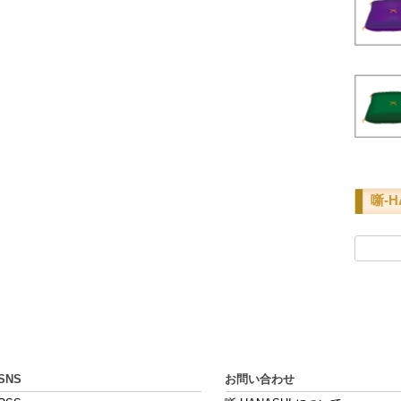
噺-H
検
索:
SNS
お問い合わせ