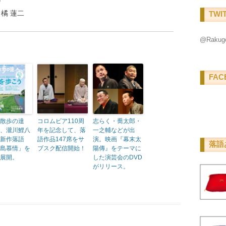
おり
・橘 蓮二
TWI
@Raku
FAC
散歩の達
コロムビア110周
志らく・喬太郎・
、瀧川鯉八
年を記念して、落
一之輔などが出
新作落語
語作品147席をサ
演。映画『幕末太
落語
島慕情」を
ブスク配信開始！
陽傳』をテーマに
展開。
した演芸会のDVD
がリリース。