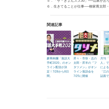
５．「ザ・きょんスズ30」──山家か
６．生きてることが仕事──柳家喬太郎
関連記事
豪華絢爛「落語大
昇々・市弥・志の
月刊「
手町2020」のオン
太郎・昇羊の『フ
人」で
ライン配信が決
タツメン』がオン
による
定！7/28から8日
ライン落語会を
「江の
間。
7/25に開催
誌面で