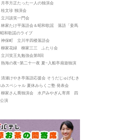
日
月亭方正たった一人の独演会
日
桂文珍 独演会
日
立川談笑一門会
日
林家たけ平落語会＆昭和歌謡 落語「妾馬
と昭和歌謡のライブ
日
神保町 立川半四楼落語会
日
柳家花緑 柳家三三 ふたり会
日
立川笑王丸勉強会第8回
日
熱海の夜~第二十一夜 夏~入船亭扇遊独演
日
清瀬けやき亭落語応援会 そうだじゅげむき
休みスペシャル 夏休みらくご塾 発表会
日
柳家さん喬独演会 水戸みやぎん寄席 四
別公演