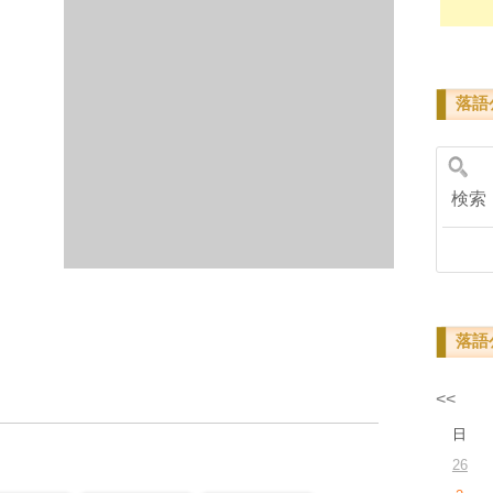
落語
検
落語
<<
日
26