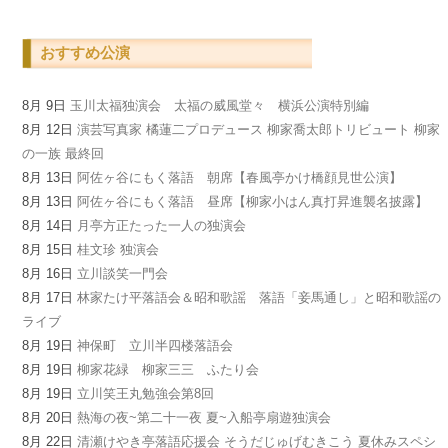
おすすめ公演
8月 9日
玉川太福独演会 太福の威風堂々 横浜公演特別編
8月 12日
演芸写真家 橘蓮二プロデュース 柳家喬太郎トリビュート 柳家
の一族 最終回
8月 13日
阿佐ヶ谷にもく落語 朝席【春風亭かけ橋顔見世公演】
8月 13日
阿佐ヶ谷にもく落語 昼席【柳家小はん真打昇進襲名披露】
8月 14日
月亭方正たった一人の独演会
8月 15日
桂文珍 独演会
8月 16日
立川談笑一門会
8月 17日
林家たけ平落語会＆昭和歌謡 落語「妾馬通し」と昭和歌謡の
ライブ
8月 19日
神保町 立川半四楼落語会
8月 19日
柳家花緑 柳家三三 ふたり会
8月 19日
立川笑王丸勉強会第8回
8月 20日
熱海の夜~第二十一夜 夏~入船亭扇遊独演会
8月 22日
清瀬けやき亭落語応援会 そうだじゅげむきこう 夏休みスペシ