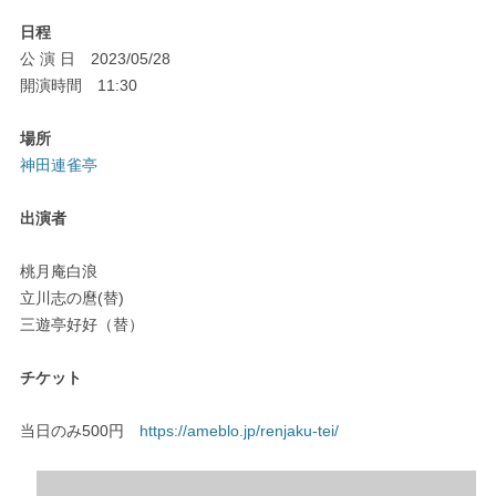
日程
公 演 日 2023/05/28
開演時間 11:30
場所
神田連雀亭
出演者
桃月庵白浪
立川志の麿(替)
三遊亭好好（替）
チケット
当日のみ500円
https://ameblo.jp/renjaku-tei/