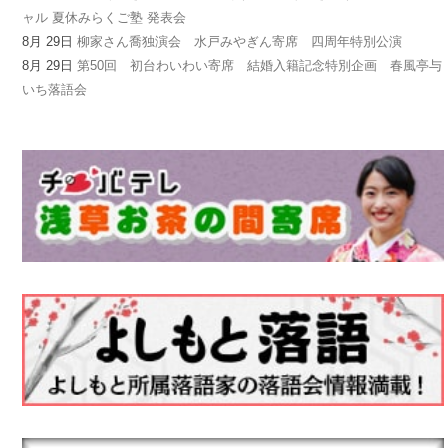
ャル 夏休みらくご塾 発表会
8月 29日
柳家さん喬独演会 水戸みやぎん寄席 四周年特別公演
8月 29日
第50回 初台わいわい寄席 結婚入籍記念特別企画 春風亭与
いち落語会