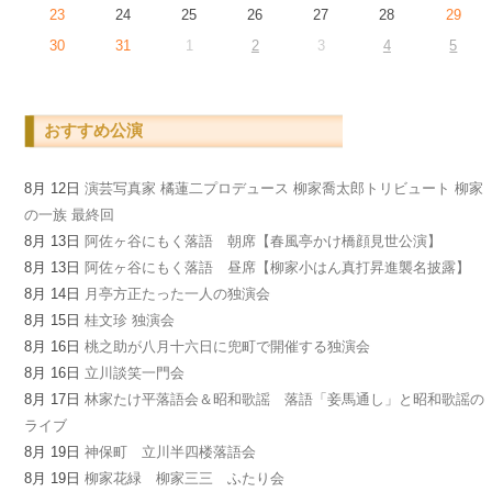
23
24
25
26
27
28
29
30
31
1
2
3
4
5
おすすめ公演
8月 12日
演芸写真家 橘蓮二プロデュース 柳家喬太郎トリビュート 柳家
の一族 最終回
8月 13日
阿佐ヶ谷にもく落語 朝席【春風亭かけ橋顔見世公演】
8月 13日
阿佐ヶ谷にもく落語 昼席【柳家小はん真打昇進襲名披露】
8月 14日
月亭方正たった一人の独演会
8月 15日
桂文珍 独演会
8月 16日
桃之助が八月十六日に兜町で開催する独演会
8月 16日
立川談笑一門会
8月 17日
林家たけ平落語会＆昭和歌謡 落語「妾馬通し」と昭和歌謡の
ライブ
8月 19日
神保町 立川半四楼落語会
8月 19日
柳家花緑 柳家三三 ふたり会