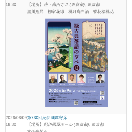
18:30
【場所】
座・高円寺２ (東京都), 東京都
瀧川鯉昇 柳家花緑 桃月庵白酒 蝶花楼桃花
2026/06/09
第730回紀伊國屋寄席
18:30
【場所】
紀伊國屋ホール (東京都), 東京都
古今亭菊正