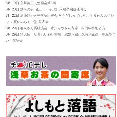
8月 19日
立川笑王丸勉強会第8回
8月 20日
熱海の夜~第二十一夜 夏~入船亭扇遊独演会
8月 22日
清瀬けやき亭落語応援会 そうだじゅげむきこう 夏休みスペシ
ャル 夏休みらくご塾 発表会
8月 29日
柳家さん喬独演会 水戸みやぎん寄席 四周年特別公演
8月 29日
第50回 初台わいわい寄席 結婚入籍記念特別企画 春風亭与
いち落語会