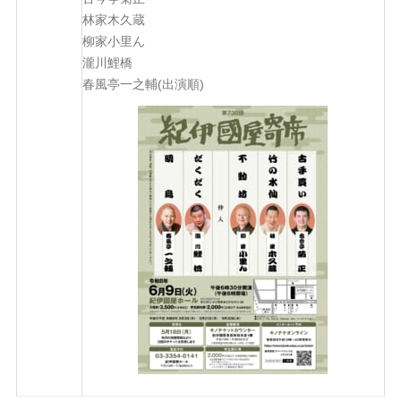
林家木久蔵
柳家小里ん
瀧川鯉橋
春風亭一之輔(出演順)